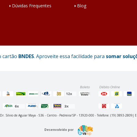
Dúvidas Frequentes
Blog
o cartão
BNDES
. Aproveite essa facilidade para
somar soluç
 Dr. Silvio de Aguiar Maya - 536 - Centro - Pedreira/SP - 13920-000 - Telefone: (19) 3893-2809| 
Desenvolvido por