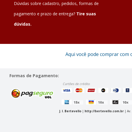
Dúvidas sobre cadastro, pedidos, formas de
pagamento e prazo de entrega?
Tire suas
dúvidas.
Aqui você pode comprar com 
Formas de Pagamento:
J. I. Bertevello
|
http://bertevello.com.br
| Av.