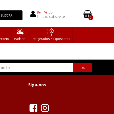
Bem Vindo
BUSCAR
Entre ou cadastre-se
0
ritório
Padaria
Refrigerados e Expositores
OK
Siga-nos