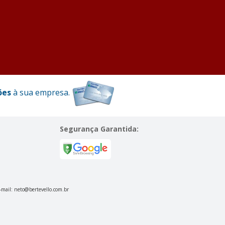
ões
à sua empresa.
Segurança Garantida:
E-mail:
neto@bertevello.com.br