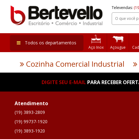
Televendas:
(19
Todos os departamentos
Aço Inox
Açougue
Cad
Cozinha Comercial Industrial
DIGITE SEU E-MAIL
PARA RECEBER OFERTA
Atendimento
(19) 3893-2809
(19) 99737-1920
(19) 3893-1920