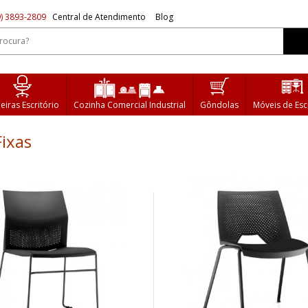
) 3893-2809
Central de Atendimento
Blog
eiras Escritório
Cozinha Comercial Industrial
Gôndolas
Móveis de Esc
ixas