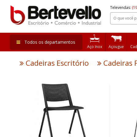
Televendas:
(19
Todos os departamentos
Aço Inox
Açougue
Cad
Cadeiras Escritório
Cadeiras F