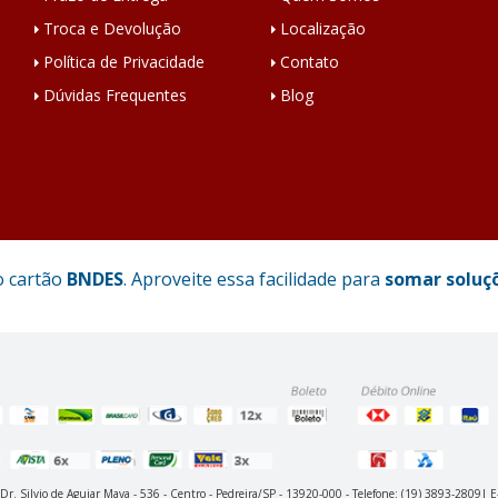
Troca e Devolução
Localização
Política de Privacidade
Contato
Dúvidas Frequentes
Blog
o cartão
BNDES
. Aproveite essa facilidade para
somar soluç
 Dr. Silvio de Aguiar Maya - 536 - Centro - Pedreira/SP - 13920-000 - Telefone: (19) 3893-2809| 