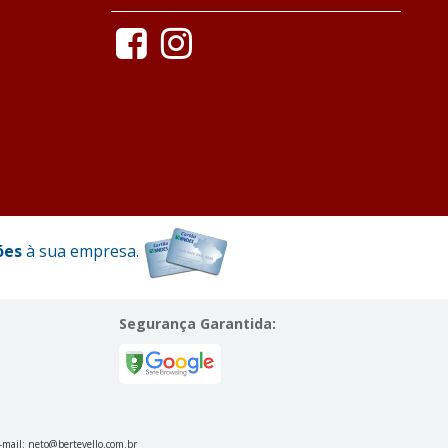
ões
à sua empresa.
Segurança Garantida:
E-mail:
neto@bertevello.com.br